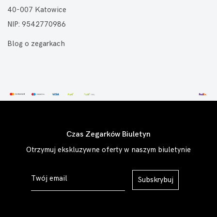
40-007 Katowice
NIP: 9542770986
Blog o zegarkach
Czas Zegarków Biuletyn
Otrzymuj ekskluzywne oferty w naszym biuletynie
Subskrybuj