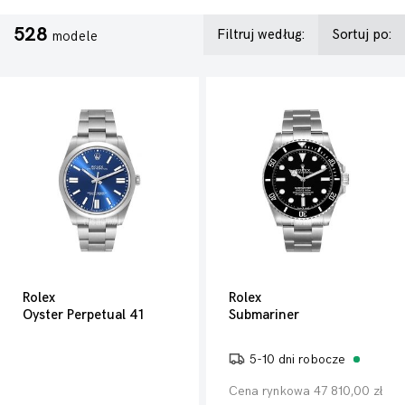
528
Filtruj według:
Sortuj po:
modele
Rolex
Rolex
Oyster Perpetual 41
Submariner
5-10 dni robocze
Cena rynkowa 47 810,00 zł