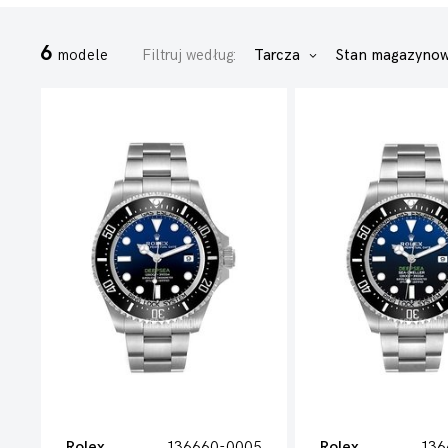
6
modele
Filtruj według:
Tarcza
Stan magazyno
Rolex
136660-0005
Rolex
136