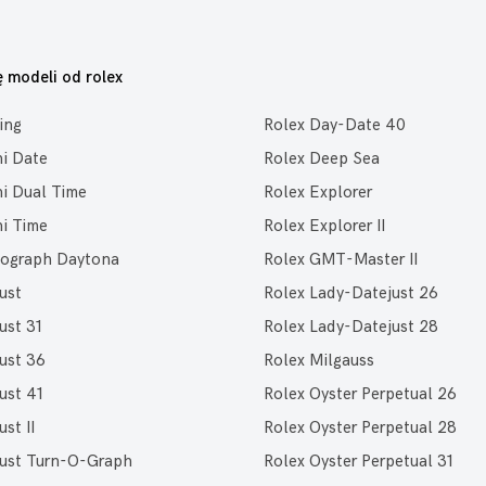
ę modeli od rolex
ing
Rolex Day-Date 40
ni Date
Rolex Deep Sea
ni Dual Time
Rolex Explorer
ni Time
Rolex Explorer II
ograph Daytona
Rolex GMT-Master II
ust
Rolex Lady-Datejust 26
ust 31
Rolex Lady-Datejust 28
ust 36
Rolex Milgauss
ust 41
Rolex Oyster Perpetual 26
st II
Rolex Oyster Perpetual 28
just Turn-O-Graph
Rolex Oyster Perpetual 31