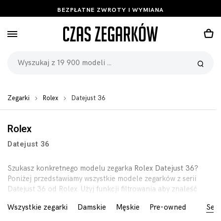
BEZPŁATNE ZWROTY I WYMIANA
Zegarki
Rolex
Datejust 36
Rolex
Datejust 36
Szukasz konkretnego modelu zegarka
Rolex Datejust 36
?
Poniżej przedstawiamy wszystkie modele zegarków z serii
Datejust 36 od Rolex. Użyj funkcji filtrowania aby znaleść
zegarek którego szukasz.
Wszystkie zegarki
Damskie
Męskie
Pre-owned
Seri