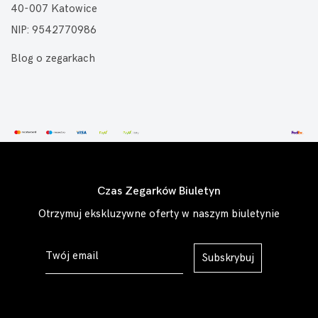
40-007 Katowice
NIP: 9542770986
Blog o zegarkach
Czas Zegarków Biuletyn
Otrzymuj ekskluzywne oferty w naszym biuletynie
Subskrybuj