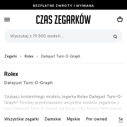
BEZPŁATNE ZWROTY I WYMIANA
Zegarki
Rolex
Datejust Turn-O-Graph
Rolex
Datejust Turn-O-Graph
Szukasz konkretnego modelu zegarka
Rolex Datejust Turn-O-
Graph
? Poniżej przedstawiamy wszystkie modele zegarków z
serii Datejust Turn-O-Graph od Rolex. Użyj funkcji filtrowania
aby znaleść zegarek którego szukasz.
Wszystkie zegarki
Damskie
Męskie
Pre-owned
Seri