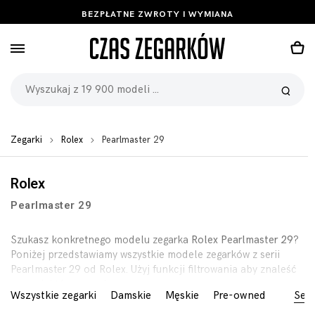
BEZPŁATNE ZWROTY I WYMIANA
Zegarki
Rolex
Pearlmaster 29
Rolex
Pearlmaster 29
Szukasz konkretnego modelu zegarka
Rolex Pearlmaster 29
?
Poniżej przedstawiamy wszystkie modele zegarków z serii
Pearlmaster 29 od Rolex. Użyj funkcji filtrowania aby znaleść
zegarek którego szukasz.
Wszystkie zegarki
Damskie
Męskie
Pre-owned
Seri