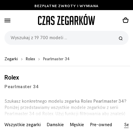
BEZPŁATNE ZWROTY I WYMIANA
Zegarki
Rolex
Pearlmaster 34
Rolex
Pearlmaster 34
Szukasz konkretnego modelu zegarka
Rolex Pearlmaster 34
?
Poniżej przedstawiamy wszystkie modele zegarków z serii
Pearlmaster 34 od Rolex. Użyj funkcji filtrowania aby znaleść
zegarek którego szukasz.
Wszystkie zegarki
Damskie
Męskie
Pre-owned
Seri