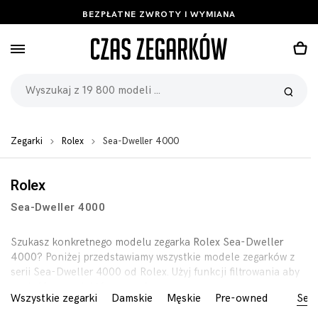
BEZPŁATNE ZWROTY I WYMIANA
Zegarki
Rolex
Sea-Dweller 4000
Rolex
Sea-Dweller 4000
Szukasz konkretnego modelu zegarka
Rolex Sea-Dweller
4000
? Poniżej przedstawiamy wszystkie modele zegarków z
serii Sea-Dweller 4000 od Rolex. Użyj funkcji filtrowania aby
znaleść zegarek którego szukasz.
Wszystkie zegarki
Damskie
Męskie
Pre-owned
Seri